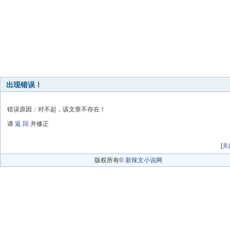
出现错误！
错误原因：对不起，该文章不存在！
请
返 回
并修正
[
关
版权所有©
新辣文小说网