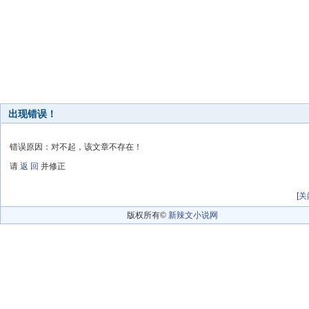
出现错误！
错误原因：对不起，该文章不存在！
请
返 回
并修正
[
关
版权所有©
新辣文小说网