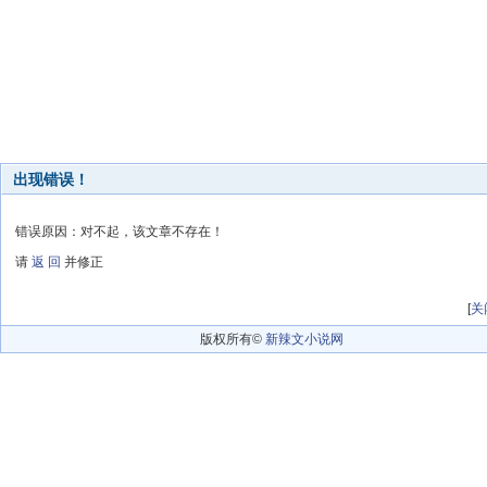
出现错误！
错误原因：对不起，该文章不存在！
请
返 回
并修正
[
关
版权所有©
新辣文小说网