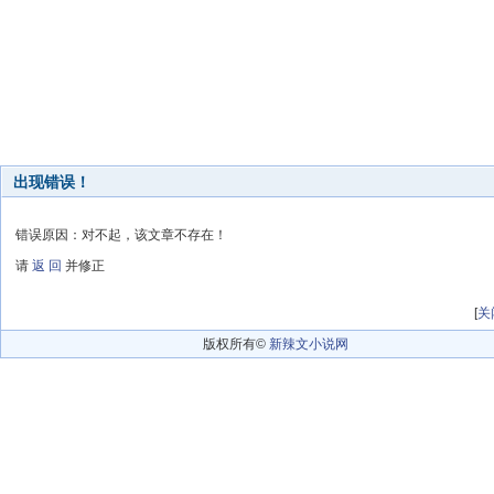
出现错误！
错误原因：对不起，该文章不存在！
请
返 回
并修正
[
关
版权所有©
新辣文小说网