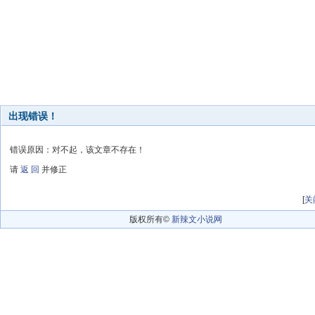
出现错误！
错误原因：对不起，该文章不存在！
请
返 回
并修正
[
关
版权所有©
新辣文小说网