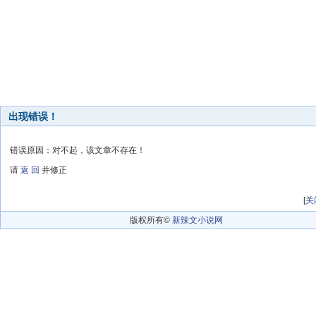
出现错误！
错误原因：对不起，该文章不存在！
请
返 回
并修正
[
关
版权所有©
新辣文小说网