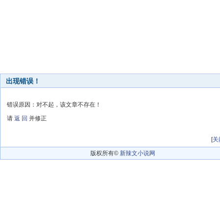
出现错误！
错误原因：对不起，该文章不存在！
请
返 回
并修正
[
关
版权所有©
新辣文小说网